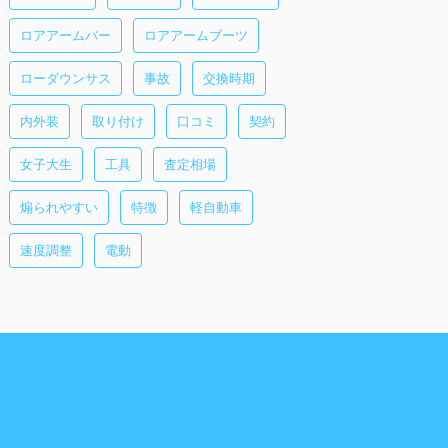
ロアアームバー
ロアアームブーツ
ローダウンサス
事故
交換時期
内外装
取り付け
口コミ
契約
女子大生
工具
査定相場
煽られやすい
特徴
軽自動車
速度調整
電動