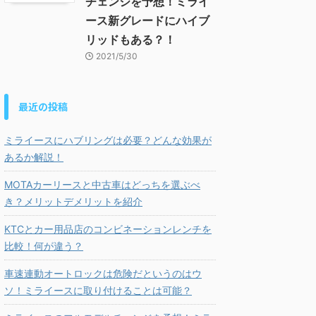
チェンジを予想！ミライ
ース新グレードにハイブ
リッドもある？！
2021/5/30
最近の投稿
ミライースにハブリングは必要？どんな効果が
あるか解説！
MOTAカーリースと中古車はどっちを選ぶべ
き？メリットデメリットを紹介
KTCとカー用品店のコンビネーションレンチを
比較！何が違う？
車速連動オートロックは危険だというのはウ
ソ！ミライースに取り付けることは可能？