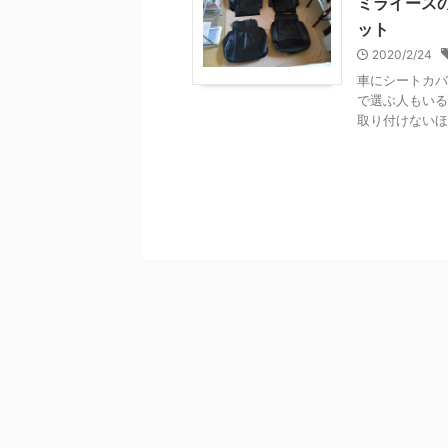
ミライース
ット
2020/2/24
車にシートカバ
で選ぶ人もいる
取り付けないほう