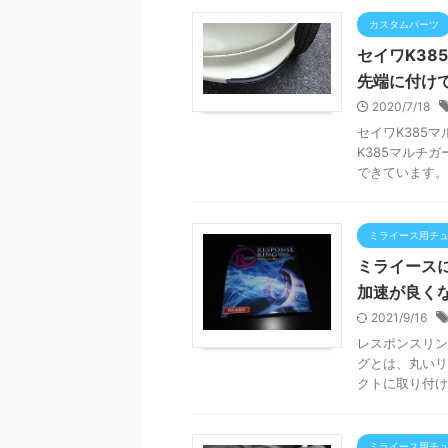
カスタムパーツ
セイワK3
先端に付け
2020/7/18
セイワK385
K385マルチ
できています。 
ミライース用チ
ミライース
加速が良く
2021/9/16
レスポンスリン
グとは、丸いリ
クトに取り付け
ミライース用チ