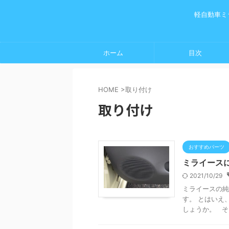
軽自動車ミ
ホーム
目次
HOME
>
取り付け
取り付け
おすすめパーツ
ミライース
2021/10/29
ミライースの純
す。 とはいえ
しょうか。 そ