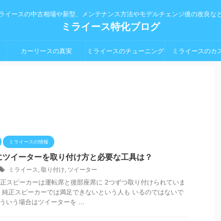
ライースの中古相場や新型、メンテナンス方法やモデルチェンジ後の改良な
ミライース特化ブログ
カーリースの真実
ミライースのチューニング
ミライースのカ
パーツ
ミライースの情報
にツイーターを取り付け方と必要な工具は？
ミライース
,
取り付け
,
ツイーター
正スピーカーは運転席と後部座席に 2つずつ取り付けられていま
、純正スピーカーでは満足できないという人も いるのではないで
ういう場合はツイーターを ...