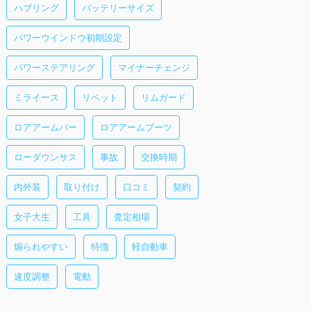
ハブリング
バッテリーサイズ
パワーウインドウ初期設定
パワーステアリング
マイナーチェンジ
ミライース
リベット
リムガード
ロアアームバー
ロアアームブーツ
ローダウンサス
事故
交換時期
内外装
取り付け
口コミ
契約
女子大生
工具
査定相場
煽られやすい
特徴
軽自動車
速度調整
電動