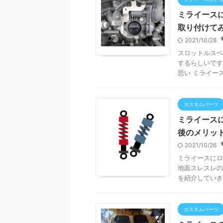
ミライース
取り付けて
2021/10/28
スロットルスペ
するらしいです
思い ミライー
カスタムパーツ
ミライース
後のメリッ
2021/10/26
ミライースにロ
地面スレスレの
を紹介していき
カスタムパーツ